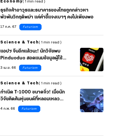
Economy
( 1 min read )
ธุรกิจค้าอาวุธและธนาคารของไทยถูกกล่าวหา
พัวพันวิกฤติพม่า แค่คำชี้แจงเบาๆ คงไม่เพียงพอ
17 ก.ค. 67
Futurism
Science & Tech
( 1 min read )
แอปฯ จีนอีกแล้วนะ! นักวิจัยพบ
Pinduoduo สอดแนมข้อมูลผู้ใช้
งานได้
3 เม.ย. 66
Futurism
Science & Tech
( 1 min read )
กำเนิด T-1000 ขนาดจิ๋ว! เมื่อนัก
วิจัยคิดค้นหุ่นยนต์ที่หลอมเหลว
แล้วคืนร่างเหมือนเดิมได้สำเร็จ
4 ก.พ. 66
Futurism