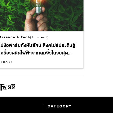
Science & Tech
( 1 min read )
ไม่ง้อฟาร์มกังหันยักษ์ สิงคโปร์ประดิษฐ์
เครื่องผลิตไฟฟ้าจากลมจิ๋วในงบสุด
ประหยัด
15 ต.ค. 65
CATEGORY