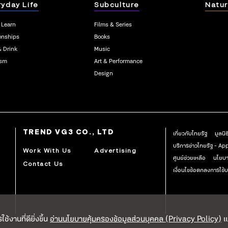
ryday Life
Subculture
Natur
 Learn
Films & Series
onships
Books
& Drink
Music
ism
Art & Performance
Design
TREND VG3 CO., LTD
เกี่ยวกับไทยรัฐ
มูลนิ
บริการข่าวไทยรัฐ - A
Work With Us
Advertising
ศูนย์ช่วยเหลือ
นโยบา
Contact Us
เงื่อนไขข้อตกลงการใช้บ
้งานที่ดียิ่งขึ้น
อ่านนโยบายคุ้มครองข้อมูลส่วนบุคคล (Privacy Policy)
แ