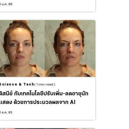
ครั้งแรกของโลก
8 ม.ค. 66
Science & Tech
( 1 min read )
ดิสนีย์ กับเทคโนโลยีปรับเพิ่ม-ลดอายุนัก
แสดง ด้วยการประมวลผลจาก AI
8 ธ.ค. 65