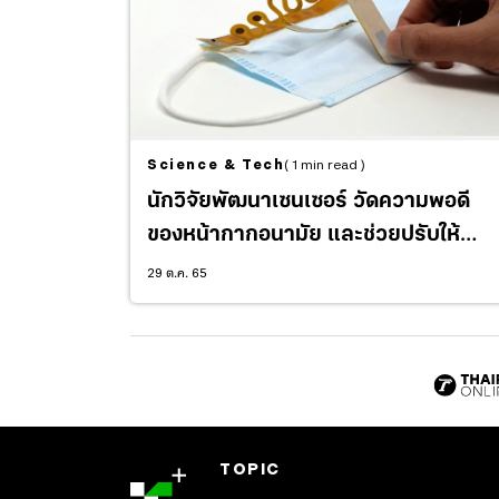
Science & Tech
( 1 min read )
นักวิจัยพัฒนาเซนเซอร์ วัดความพอดี
ของหน้ากากอนามัย และช่วยปรับให้
กระชับกับใบหน้า
29 ต.ค. 65
TOPIC