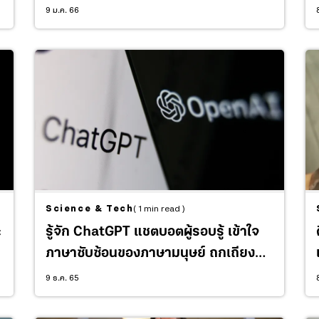
ย่อยสลายใน 3 วัน
9 ม.ค. 66
Science & Tech
( 1 min read )
ะ
รู้จัก ChatGPT แชตบอตผู้รอบรู้ เข้าใจ
ภาษาซับซ้อนของภาษามนุษย์ ถกเถียง
ปรัชญา และมีจุดยืนทางการเมือง
9 ธ.ค. 65