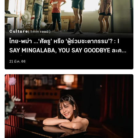
Culture
( 1 min read )
ไทย-พม่า …‘ศัตรู’ หรือ ‘ผู้ร่วมชะตากรรม’? : I
SAY MINGALABA, YOU SAY GOODBYE ละคร
เวทีที่มุ่งสลาย ‘อคติ’ ระหว่างกัน
21 มี.ค. 66