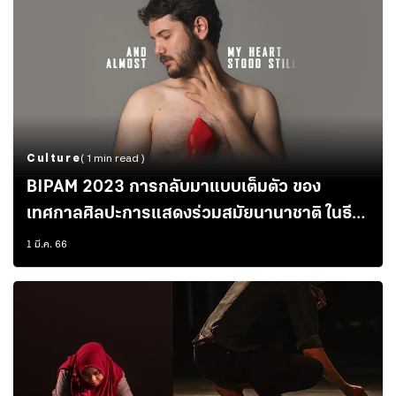
Culture
( 1 min read )
BIPAM 2023 การกลับมาแบบเต็มตัว ของ
เทศกาลศิลปะการแสดงร่วมสมัยนานาชาติ ในธีม
ใหม่ Uncommon Ground
1 มี.ค. 66