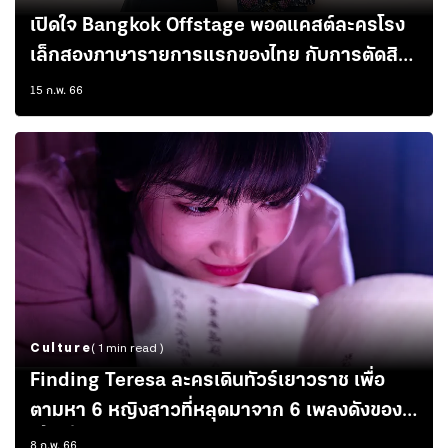
เปิดใจ Bangkok Offstage พอดแคสต์ละครโรง
เล็กสองภาษารายการแรกของไทย กับการตัดสิน
ใจประกาศ ‘ยุติบทบาท’
15 ก.พ. 66
Culture
( 1 min read )
Finding Teresa ละครเดินทัวร์เยาวราช เพื่อ
ตามหา 6 หญิงสาวที่หลุดมาจาก 6 เพลงดังของ
เติ้ง ลี่จวิน
8 ก.พ. 66