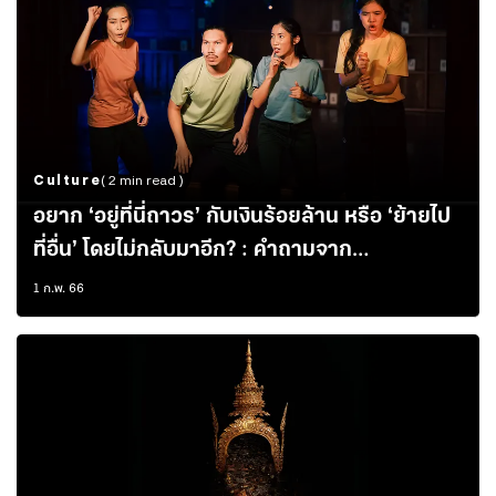
Culture
( 2 min read )
อยาก ‘อยู่ที่นี่ถาวร’ กับเงินร้อยล้าน หรือ ‘ย้ายไป
ที่อื่น’ โดยไม่กลับมาอีก? : คำถามจาก
‘สมปรารถนา’ ละครเวทีของ Scarlette
1 ก.พ. 66
Theatre