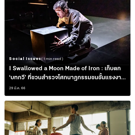
Social Issues
( 1 min read )
I Swallowed a Moon Made of Iron : เก็บตก
‘บทกวี’ ที่ชวนสำรวจโศกนาฏกรรมชนชั้นแรงงาน
ยามต้อง ‘เกิด แก่ (ทำงาน) เจ็บ ตาย’
29 มี.ค. 66