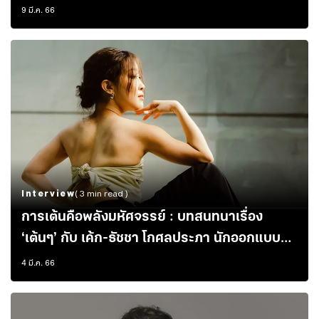
สังคม’ ที่ซ่อนอยู่ภายในร่างกาย
9 มี.ค. 66
Interview
( 3 min read )
การเต้นคือพลังมหัศจรรย์ : บทสนทนาเรื่อง
‘เต้นๆ’ กับ เค้ก-ธัชชา โกศลประภา นักออกแบบท่า
เต้นและครูสอนเต้น
4 มี.ค. 66