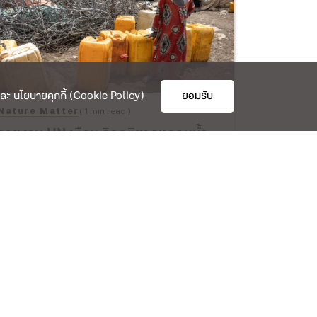
ละ
นโยบายคุกกี้ (Cookie Policy)
ยอมรับ
Nature Matter
( 1 min read )
รายงาน UN เตือน วิกฤติขาดแคลนน้ำ
ทั่วโลก อาจ ‘สูงจนคุมไม่อยู่’
13 เม.ย. 66
CATEGORY