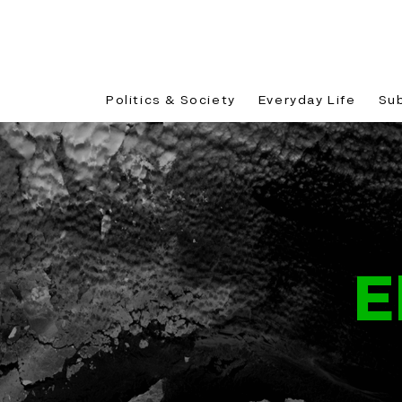
Politics & Society
Everyday Life
Su
E