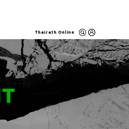
Thairath Online
NT