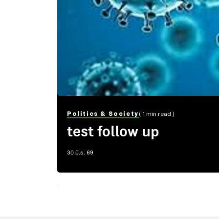
Politics & Society
( 1 min read )
test follow up
30 มิ.ย. 69