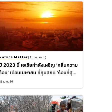
Nature Matter
( 1 min read )
ปี 2023 นี้ เอเชียกำลังเผชิญ ‘คลื่นความ
ร้อน’ เดือนเมษายน ที่ทุบสถิติ ‘ร้อนที่สุด’
ในประวัติศาสตร์
21 เม.ย. 66