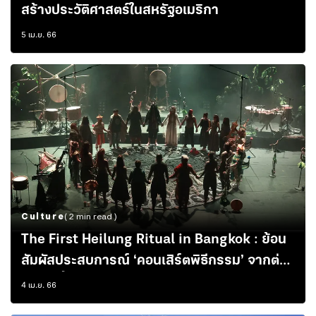
สร้างประวัติศาสตร์ในสหรัฐอเมริกา
5 เม.ย. 66
Culture
( 2 min read )
The First Heilung Ritual in Bangkok : ย้อน
สัมผัสประสบการณ์ ‘คอนเสิร์ตพิธีกรรม’ จากต่าง
แดน ครั้งแรกในไทย
4 เม.ย. 66