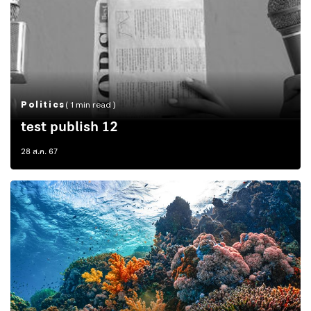
Politics
( 1 min read )
test publish 12
28 ส.ค. 67