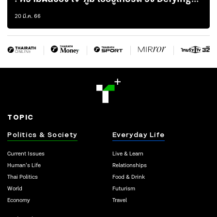
Decay ในหมวกผู้บริหาร Defiance
20 มี.ค. 66
Entertainment
TOPIC
Politics & Society
Everyday Life
Current Issues
Live & Learn
Human’s Life
Relationships
Thai Politics
Food & Drink
World
Futurism
Economy
Travel