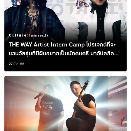
Culture
( 1 min read )
THE WAY Artist Intern Camp โปรเจกต์ที่จะ
ชวนวัยรุ่นที่มีฝันอยากเป็นนักดนตรี มาอัปสกิล
อาร์ตติสกับศิลปินตัวจริง
27 มี.ค. 66