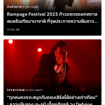
Culture
( 2 min read )
Rampage Festival 2023 ก้าวแรกของเทศกาล
ดนตรีเมทัลนานาชาติ ที่จุดประกายความฝันชาวร็
อกไทย
27 มี.ค. 66
Interview
( 4 min read )
“ทุกคนควรจะสนุกกับคอนเสิร์ตได้อย่างเท่าเทียม”
: ความฝันของ เจ-ภูมิ เอื้อชูเกียรติ วง Defying