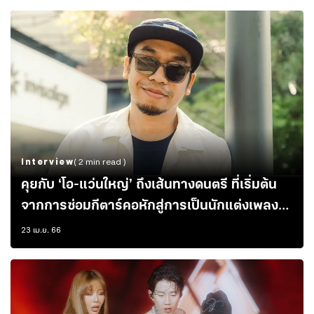
Interview
( 2 min read )
คุยกับ ‘โอ-แว่นใหญ่’ ถึงเส้นทางดนตรี ที่เริ่มต้น
จากการซ่อมกีตาร์คอหักสู่การเป็นนักแต่งเพลงที่
เห็นแง่งามในความเศร้า
23 เม.ย. 66