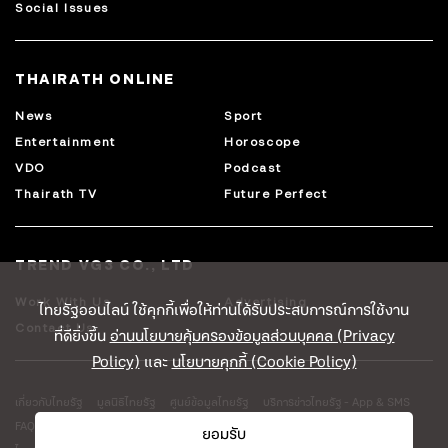
Social Issues
THAIRATH ONLINE
News
Sport
Entertainment
Horoscope
VDO
Podcast
Thairath TV
Future Perfect
TREND VG3 CO., LTD
Work With Us
Advertising
ไทยรัฐออนไลน์ ใช้คุกกี้เพื่อให้ท่านได้รับประสบการณ์การใช้งาน
Contact Us
ที่ดียิ่งขึ้น
อ่านนโยบายคุ้มครองข้อมูลส่วนบุคคล (Privacy
Policy)
และ
นโยบายคุกกี้ (Cookie Policy)
เกี่ยวกับไทยรัฐ
มูลนิธิไทยรัฐ
ศูนย์ข้อมูลไทยรัฐ
บริการข่าวไทยรัฐ - App & SMS
FAQ
ศูนย์ช่วยเหลือ
นโยบายความเป็นส่วนตัว
เงื่อนไขข้อตกลงการใช้บริการ
ยอมรับ