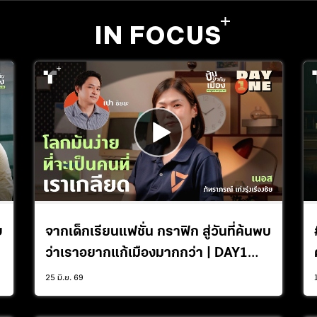
IN FOCUS
ฯ
จากเด็กเรียนแฟชั่น กราฟิก สู่วันที่ค้นพบ
ว่าเราอยากแก้เมืองมากกว่า | DAY1
Podcast EP.4
25 มิ.ย. 69