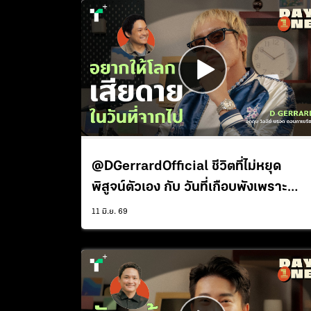
@DGerrardOfficial ชีวิตที่ไม่หยุด
พิสูจน์ตัวเอง กับ วันที่เกือบพังเพราะ
ความดัง | DAY1 Podcast EP.3
11 มิ.ย. 69