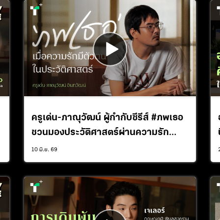
ครูเด่น-ภาณุวัฒน์ ผู้กำกับซีรีส์ #ภพเธอ
ชวนมองประวัติศาสตร์ผ่านความรัก
LGBTQ+ | Plus+ Interview
10 มิ.ย. 69