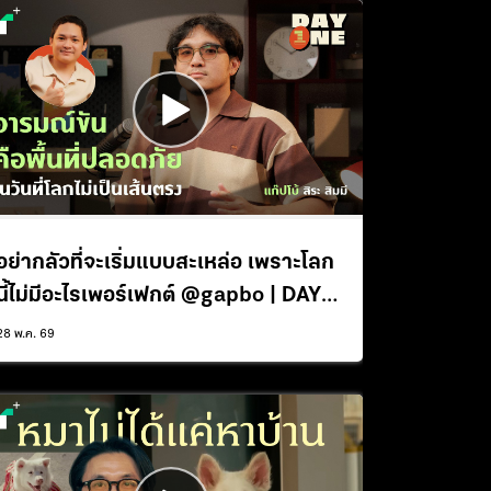
อย่ากลัวที่จะเริ่มแบบสะเหล่อ เพราะโลก
นี้ไม่มีอะไรเพอร์เฟกต์ @gapbo | DAY1
Podcast EP.2
28 พ.ค. 69