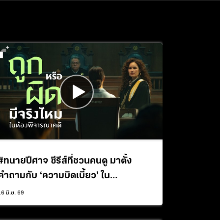
#ทนายปีศาจ ซีรีส์ที่ชวนคนดู มาตั้ง
คำถามกับ ‘ความบิดเบี้ยว’ ใน
กระบวนการยุติธรรม | Plus+
16 มิ.ย. 69
Interview