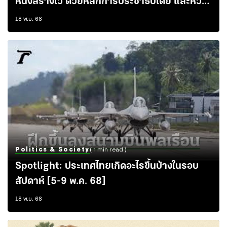
หนึ่งสร้างไว้ ด้วยหลักการประชาธิปไตย และหัวใจ
ที่ไม่มองข้ามสิทธิมนุษยชน
18 พ.ย. 68
Politics & Society
( 1 min read )
Spotlight: ประเทศไทยเกิดอะไรขึ้นบ้างในรอบ
สัปดาห์ [5-9 พ.ค. 68]
18 พ.ย. 68