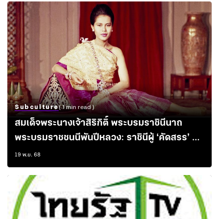
Subculture
( 1 min read )
สมเด็จพระนางเจ้าสิริกิติ์ พระบรมราชินีนาถ
พระบรมราชชนนีพันปีหลวง: ราชินีผู้ ‘คัดสรร’ ผ้า
ไทยให้โลกได้เห็นความเป็นไปได้ของภูมิปัญญาท้อง
19 พ.ย. 68
ถิ่น