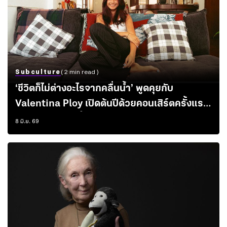
Subculture
( 2 min read )
‘ชีวิตก็ไม่ต่างอะไรจากคลื่นน้ำ’ พูดคุยกับ
Valentina Ploy เปิดต้นปีด้วยคอนเสิร์ตครั้งแรก
ในชีวิตบนริมแม่น้ำเจ้าพระยา
8 มิ.ย. 69