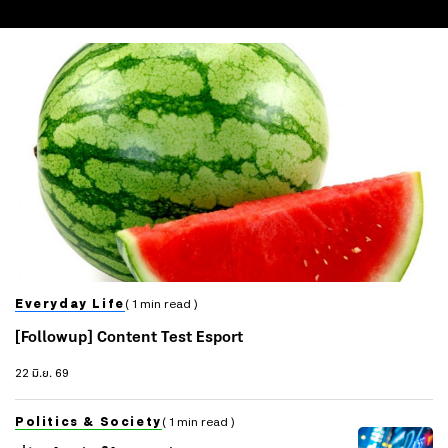
Everyday Life
( 1 min read )
[Followup] Content Test Esport
22 มิ.ย. 69
Politics & Society
( 1 min read )