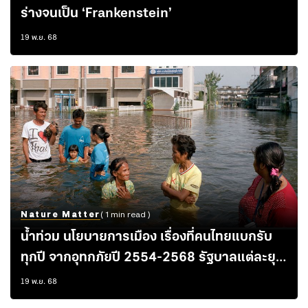
ร่างจนเป็น ‘Frankenstein’
19 พ.ย. 68
Nature Matter
( 1 min read )
น้ำท่วม นโยบายการเมือง เรื่องที่คนไทยแบกรับ
ทุกปี จากอุทกภัยปี 2554-2568 รัฐบาลแต่ละยุค
แก้ปัญหาต่างกันอย่างไร?
19 พ.ย. 68