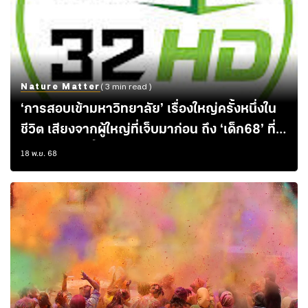
Nature Matter
( 3 min read )
‘การสอบเข้ามหาวิทยาลัย’ เรื่องใหญ่ครั้งหนึ่งใน
ชีวิต เสียงจากผู้ใหญ่ที่เจ็บมาก่อน ถึง ‘เด็ก68’ ที่
รอลุ้นอยู่ในปีนี้
18 พ.ย. 68