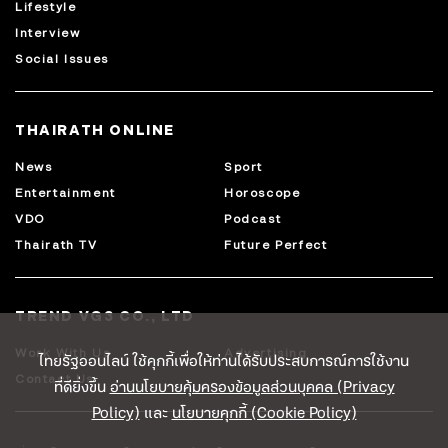
Lifestyle
Interview
Social Issues
THAIRATH ONLINE
News
Sport
Entertainment
Horoscope
VDO
Podcast
Thairath TV
Future Perfect
TREND VG3 CO., LTD
Work With Us
Advertising
ไทยรัฐออนไลน์ ใช้คุกกี้เพื่อให้ท่านได้รับประสบการณ์การใช้งาน
Contact Us
ที่ดียิ่งขึ้น
อ่านนโยบายคุ้มครองข้อมูลส่วนบุคคล (Privacy
Policy)
และ
นโยบายคุกกี้ (Cookie Policy)