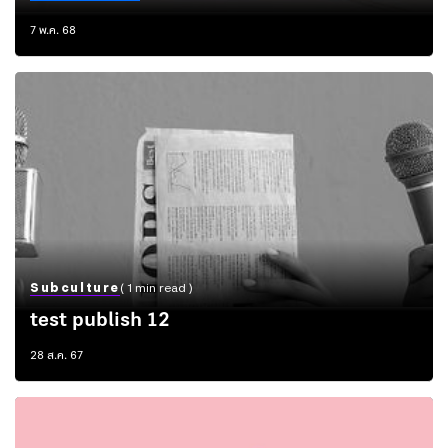
7 พ.ค. 68
Subculture
( 1 min read )
test publish 12
28 ส.ค. 67