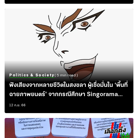
Politics & Society
( 5 min read )
ฟังเสียงจากหลายชีวิตในสงขลา ผู้เชื่อมั่นใน ‘พื้นที่
ฉายภาพยนตร์’ จากกรณีศึกษา Singorama
เทศกาลหนังริมทะเลสาบ
12 ก.ย. 66