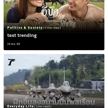
Politics & Society
( 5 min read )
test trending
16 พ.ค. 68
Everyday Life
( 1 min read )