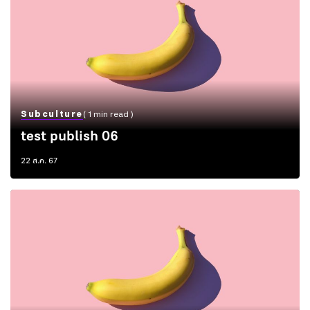
Subculture
( 1 min read )
test publish 06
22 ส.ค. 67