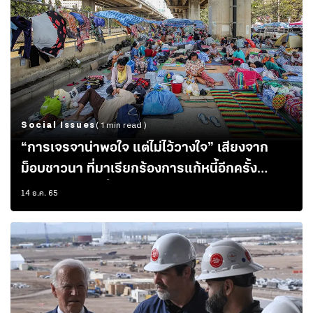
Social Issues
( 1 min read )
“การเจรจาน่าพอใจ แต่ไม่ไว้วางใจ” เสียงจาก
ม็อบชาวนา ที่มาเรียกร้องการแก้หนี้อีกครั้ง
เพราะข้อสรุปครั้งก่อนไม่ถูกดำเนินการ
14 ธ.ค. 65