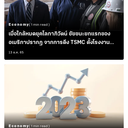
Economy
( 1 min read )
เมื่อใกล้หมดยุคโลกาภิวัตน์ ชัยชนะยกแรกของ
อเมริกาปรากฏ จากการดึง TSMC ตั้งโรงงาน
เพิ่มความมั่นคง สร้างงาน สร้างรายได้
13 ธ.ค. 65
Economy
( 1 min read )