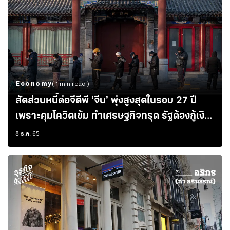
Economy
( 1 min read )
สัดส่วนหนี้ต่อจีดีพี ‘จีน’ พุ่งสูงสุดในรอบ 27 ปี
เพราะคุมโควิดเข้ม ทำเศรษฐกิจทรุด รัฐต้องกู้เงิน
ทุ่มกระตุ้นเศรษฐกิจ
8 ธ.ค. 65