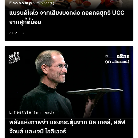
Economy
( 2 min read )
แบรนด์โตไว จากเสียงบอกต่อ ถอดกลยุทธ์ UGC
จากสุกี้ตี๋น้อย
3 ม.ค. 66
Lifestyle
( 1 min read )
พลังแห่งภาพจำ แรงกระตุ้นจาก บิล เกตส์, สตีฟ
จ๊อบส์ และเจมี โอลิเวอร์