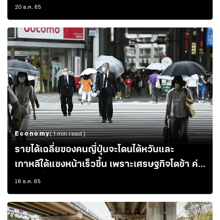
20 ธ.ค. 65
Economy
( 1 min read )
รายได้เฉลี่ยของคนญี่ปุ่นจะโดนไต้หวันและ
เกาหลีใต้แซงหน้าเร็วขึ้น เพราะเศรษฐกิจโตช้า ค่า
เงินตกต่ำ
16 ธ.ค. 65