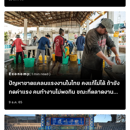
Economy
( 1 min read )
ปัญหาขาดแคลนแรงงานในไทย คงแก้ไม่ได้ ถ้ายัง
กดค่าแรง คนทำงานไม่พอกิน ขณะที่ตลาดงาน
ต่างประเทศจ่ายเงินดีกว่า
9 ธ.ค. 65